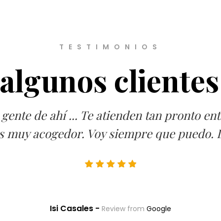
TESTIMONIOS
algunos cliente
ente de ahí ... Te atienden tan pronto entr
io es muy acogedor. Voy siempre que puedo.
Isi Casales -
Review from
Google