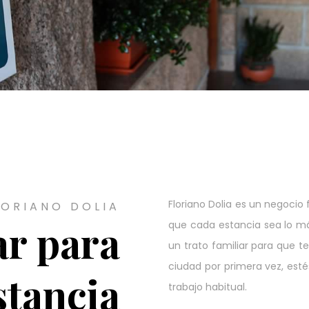
Floriano Dolia es un negocio 
LORIANO DOLIA
ar para
que cada estancia sea lo má
un trato familiar para que t
ciudad por primera vez, est
stancia
trabajo habitual.